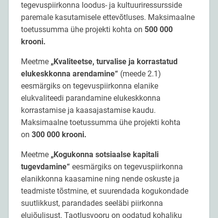
tegevuspiirkonna loodus- ja kultuuriressursside
paremale kasutamisele ettevõtluses. Maksimaalne
toetussumma ühe projekti kohta on
500 000
krooni.
Meetme
„Kvaliteetse, turvalise ja korrastatud
elukeskkonna arendamine“
(meede 2.1)
eesmärgiks on tegevuspiirkonna elanike
elukvaliteedi parandamine elukeskkonna
korrastamise ja kaasajastamise kaudu.
Maksimaalne toetussumma ühe projekti kohta
on
300 000 krooni.
Meetme
„Kogukonna sotsiaalse kapitali
tugevdamine“
eesmärgiks on tegevuspiirkonna
elanikkonna kaasamine ning nende oskuste ja
teadmiste tõstmine, et suurendada kogukondade
suutlikkust, parandades seeläbi piirkonna
elujõulisust. Taotlusvooru on oodatud kohaliku