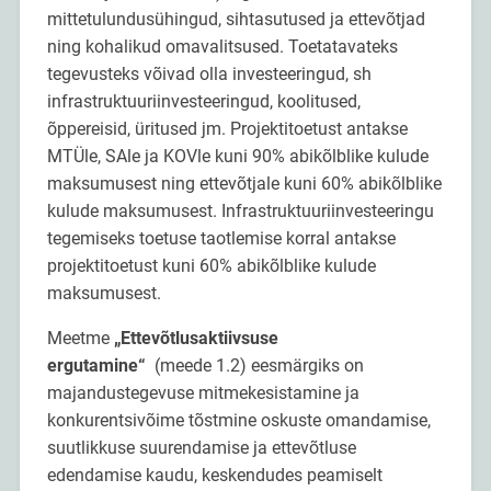
mittetulundusühingud, sihtasutused ja ettevõtjad
ning kohalikud omavalitsused. Toetatavateks
tegevusteks võivad olla investeeringud, sh
infrastruktuuriinvesteeringud, koolitused,
õppereisid, üritused jm. Projektitoetust antakse
MTÜle, SAle ja KOVle kuni 90% abikõlblike kulude
maksumusest ning ettevõtjale kuni 60% abikõlblike
kulude maksumusest. Infrastruktuuriinvesteeringu
tegemiseks toetuse taotlemise korral antakse
projektitoetust kuni 60% abikõlblike kulude
maksumusest.
Meetme
„Ettevõtlusaktiivsuse
ergutamine“
(meede 1.2) eesmärgiks on
majandustegevuse mitmekesistamine ja
konkurentsivõime tõstmine oskuste omandamise,
suutlikkuse suurendamise ja ettevõtluse
edendamise kaudu, keskendudes peamiselt