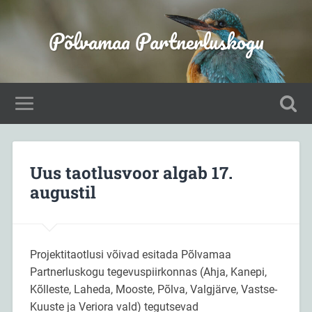
Põlvamaa Partnerluskogu
Uus taotlusvoor algab 17.
augustil
Projektitaotlusi võivad esitada Põlvamaa
Partnerluskogu tegevuspiirkonnas (Ahja, Kanepi,
Kõlleste, Laheda, Mooste, Põlva, Valgjärve, Vastse-
Kuuste ja Veriora vald) tegutsevad