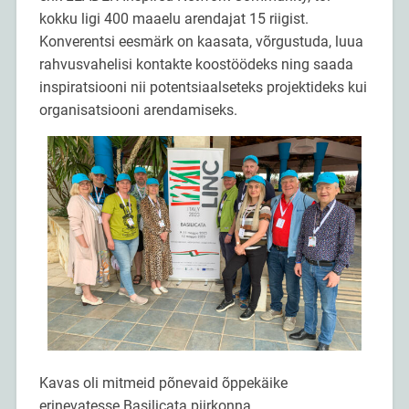
kokku ligi 400 maaelu arendajat 15 riigist.
Konverentsi eesmärk on kaasata, võrgustuda, luua
rahvusvahelisi kontakte koostöödeks ning saada
inspiratsiooni nii potentsiaalseteks projektideks kui
organisatsiooni arendamiseks.
Kavas oli mitmeid põnevaid õppekäike
erinevatesse Basilicata piirkonna