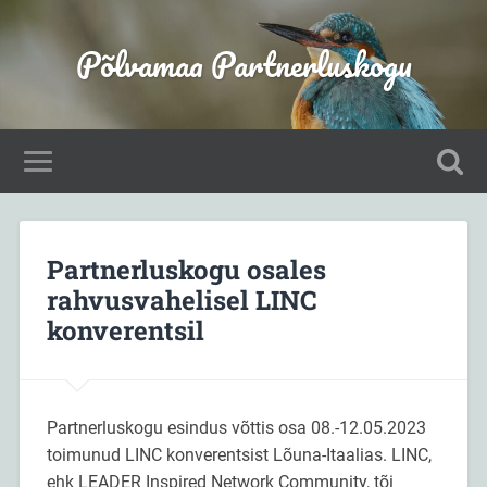
Põlvamaa Partnerluskogu
Partnerluskogu osales
rahvusvahelisel LINC
konverentsil
Partnerluskogu esindus võttis osa 08.-12.05.2023
toimunud LINC konverentsist Lõuna-Itaalias. LINC,
ehk LEADER Inspired Network Community, tõi