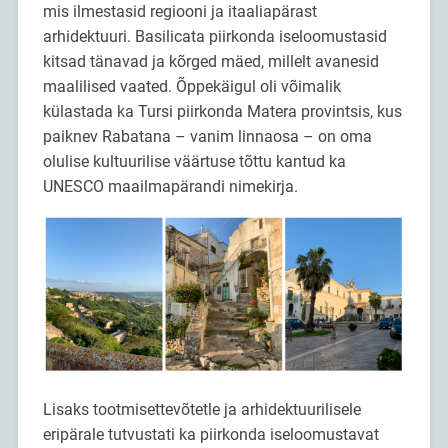
mis ilmestasid regiooni ja itaaliapärast
arhidektuuri. Basilicata piirkonda iseloomustasid
kitsad tänavad ja kõrged mäed, millelt avanesid
maalilised vaated. Õppekäigul oli võimalik
külastada ka Tursi piirkonda Matera provintsis, kus
paiknev Rabatana – vanim linnaosa – on oma
olulise kultuurilise väärtuse tõttu kantud ka
UNESCO maailmapärandi nimekirja.
Lisaks tootmisettevõtetle ja arhidektuurilisele
eripärale tutvustati ka piirkonda iseloomustavat