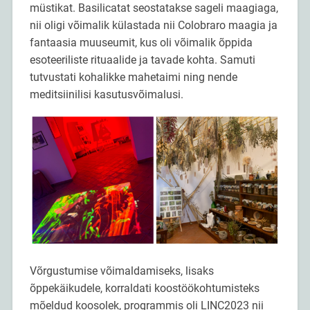
müstikat. Basilicatat seostatakse sageli maagiaga,
nii oligi võimalik külastada nii Colobraro maagia ja
fantaasia muuseumit, kus oli võimalik õppida
esoteeriliste rituaalide ja tavade kohta. Samuti
tutvustati kohalikke mahetaimi ning nende
meditsiinilisi kasutusvõimalusi.
Võrgustumise võimaldamiseks, lisaks
õppekäikudele, korraldati koostöökohtumisteks
mõeldud koosolek, programmis oli LINC2023 nii