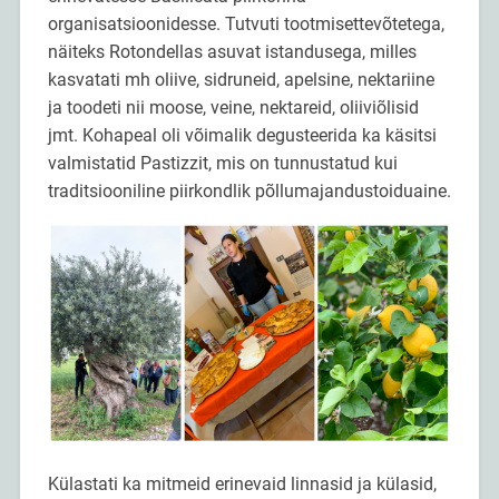
organisatsioonidesse. Tutvuti tootmisettevõtetega,
näiteks Rotondellas asuvat istandusega, milles
kasvatati mh oliive, sidruneid, apelsine, nektariine
ja toodeti nii moose, veine, nektareid, oliiviõlisid
jmt. Kohapeal oli võimalik degusteerida ka käsitsi
valmistatid Pastizzit, mis on tunnustatud kui
traditsiooniline piirkondlik põllumajandustoiduaine.
Külastati ka mitmeid erinevaid linnasid ja külasid,