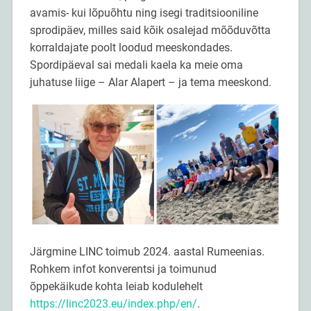
avamis- kui lõpuõhtu ning isegi traditsiooniline
sprodipäev, milles said kõik osalejad mõõduvõtta
korraldajate poolt loodud meeskondades.
Spordipäeval sai medali kaela ka meie oma
juhatuse liige – Alar Alapert – ja tema meeskond.
Järgmine LINC toimub 2024. aastal Rumeenias.
Rohkem infot konverentsi ja toimunud
õppekäikude kohta leiab kodulehelt
https://linc2023.eu/index.php/en/
.