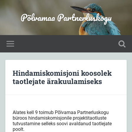
Põlvamaa Partnerluskogu
Hindamiskomisjoni koosolek
taotlejate ärakuulamiseks
Alates kell 9 toimub Põlvamaa Partnerluskogu
büroos hindamiskomisjonile projektitaotluste
tutvustamine selleks soovi avaldanud taotlejate
poolt.