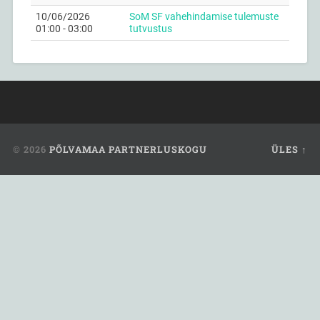
10/06/2026
SoM SF vahehindamise tulemuste
01:00 - 03:00
tutvustus
© 2026
PÕLVAMAA PARTNERLUSKOGU
ÜLES ↑