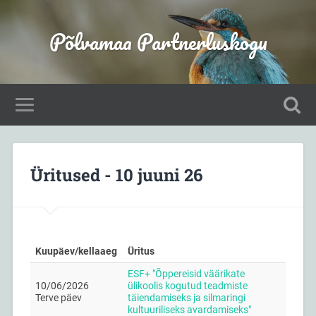
Põlvamaa Partnerluskogu
Üritused - 10 juuni 26
Kuupäev/kellaaeg
Üritus
ESF+ "Õppereisid väärikate
10/06/2026
ülikoolis kogutud teadmiste
Terve päev
täiendamiseks ja silmaringi
kultuuriliseks avardamiseks"