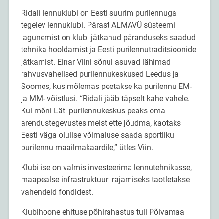
Ridali lennuklubi on Eesti suurim purilennuga
tegelev lennuklubi. Pärast ALMAVÜ süsteemi
lagunemist on klubi jätkanud päranduseks saadud
tehnika hooldamist ja Eesti purilennutraditsioonide
jätkamist. Einar Viini sõnul asuvad lähimad
rahvusvahelised purilennukeskused Leedus ja
Soomes, kus mõlemas peetakse ka purilennu EM-
ja MM- võistlusi. “Ridali jääb täpselt kahe vahele.
Kui mõni Läti purilennukeskus peaks oma
arendustegevustes meist ette jõudma, kaotaks
Eesti väga olulise võimaluse saada sportliku
purilennu maailmakaardile,” ütles Viin.
Klubi ise on valmis investeerima lennutehnikasse,
maapealse infrastruktuuri rajamiseks taotletakse
vahendeid fondidest.
Klubihoone ehituse põhirahastus tuli Põlvamaa