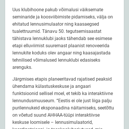
Uus klubihoone pakub võimalusi väiksemate
seminaride ja koosviibimiste pidamiseks, välja on
ehitatud lennusimulaator ning kaasaegsed
tualettruumid. Tänavu 50. tegutsemisaastat
tähistava lennuklubi jaoks tähendab see esimese
etapi elluviimist suuremast plaanist renoveerida
lennukite koduks olev angaar ning kaasajastada
tehnilised võimalused lennuklubi edasiseks
arenguks.
Järgmises etapis planeeritavad rajatised peaksid
ühendama külastuskeskuse ja angaari
funktsioonid sellisel moel, et tekib ka interaktiivne
lennundusmuuseum. “Eestis ei ole just liiga palju
purilennukeid eksponaadina näitamiseks, seetõttu
on võetud suund AHHAA-tüüpi interaktiivse
keskuse loomisele – lennusimulaatorid,