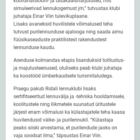
koordinatsiooni- ja tasakaaluharjutused, mis
simuleerivad lennukogemust jm,” tutvustas klubi
juhataja Einar Viin tulevikuplaane.
Lisaks avaneksid huvilistele võimalused teha
tutvust purilennunduse ajalooga ning saada aimu
füüsikaseaduste praktilistest rakendustest
lennunduse kaudu.
Arenduse kolmandas etapis lisanduksid toitlustus-
ja majutusteenused, oluliseks peab klubi juhataja
ka koostööd ümberkaudsete turismitaludega.
Praegu pakub Ridali lennuklubi lisaks
sertifitseeritud lennuvälja ja -tehnika hooldamisele,
koolitustele ning liikmetele suunatud üritustele
järjest enam võimalusi ka külastajatele teha kaasa
huvilendusid väike- ja purilennukil. “Külastaja
peaks siiski arvestama, et purilendude jaoks on
vaja soodsat ilma,” täpsustas Einar Viin.