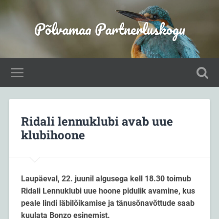
Põlvamaa Partnerluskogu
Ridali lennuklubi avab uue
klubihoone
Laupäeval, 22. juunil algusega kell 18.30 toimub
Ridali Lennuklubi uue hoone pidulik avamine, kus
peale lindi läbilõikamise ja tänusõnavõttude saab
kuulata Bonzo esinemist.