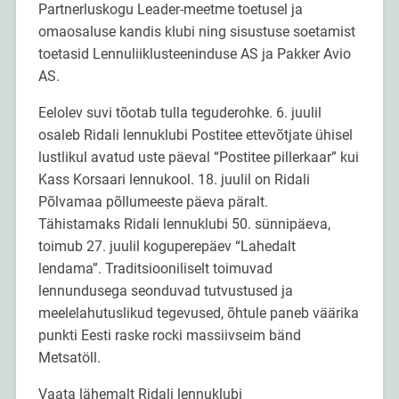
Partnerluskogu Leader-meetme toetusel ja
omaosaluse kandis klubi ning sisustuse soetamist
toetasid Lennuliiklusteeninduse AS ja Pakker Avio
AS.
Eelolev suvi tõotab tulla teguderohke. 6. juulil
osaleb Ridali lennuklubi Postitee ettevõtjate ühisel
lustlikul avatud uste päeval “Postitee pillerkaar” kui
Kass Korsaari lennukool. 18. juulil on Ridali
Põlvamaa põllumeeste päeva päralt.
Tähistamaks Ridali lennuklubi 50. sünnipäeva,
toimub 27. juulil koguperepäev “Lahedalt
lendama”. Traditsiooniliselt toimuvad
lennundusega seonduvad tutvustused ja
meelelahutuslikud tegevused, õhtule paneb väärika
punkti Eesti raske rocki massiivseim bänd
Metsatöll.
Vaata lähemalt Ridali lennuklubi