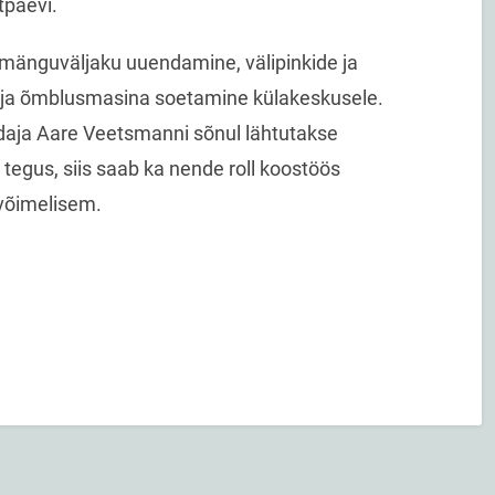
tpäevi.
 mänguväljaku uuendamine, välipinkide ja
 ja õmblusmasina soetamine külakeskusele.
daja Aare Veetsmanni sõnul lähtutakse
n tegus, siis saab ka nende roll koostöös
võimelisem.