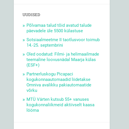
UUDISED
Põlvamaa talud tõid avatud talude
päevadele üle 5500 külastuse
Sotsiaalmeetme II taotlusvoor toimub
14.-25. septembrini
Oled oodatud: Filmi- ja helimaailmade
teemaline loovusnädal Maarja külas
(ESF+)
Partnerluskogu Picapaci
kogukonnaautomaadid liidetakse
Omniva avalikku pakiautomaatide
võrku
MTÜ Värten kutsub 55+ vanuses
kogukonnaliikmeid aktiivselt kaasa
lööma