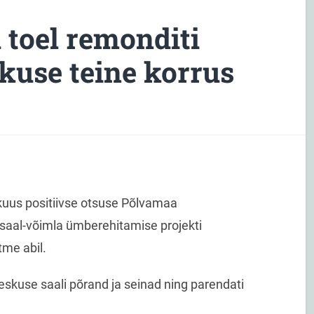
 toel remonditi
kuse teine korrus
kuus positiivse otsuse Põlvamaa
saal-võimla ümberehitamise projekti
me abil.
eskuse saali põrand ja seinad ning parendati