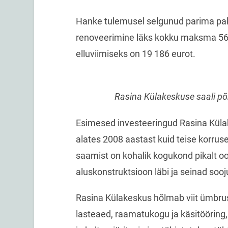
Hanke tulemusel selgunud parima pak
renoveerimine läks kokku maksma 56 
elluviimiseks on 19 186 eurot.
Rasina Külakeskuse saali põrand j
Esimesed investeeringud Rasina Küla
alates 2008 aastast kuid teise korru
saamist on kohalik kogukond pikalt o
aluskonstruktsioon läbi ja seinad soo
Rasina Külakeskus hõlmab viit ümbru
lasteaed, raamatukogu ja käsitööring,