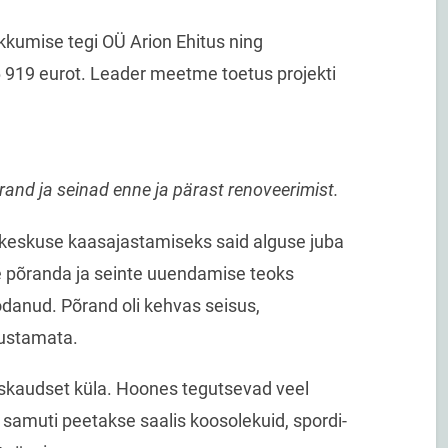
kumise tegi OÜ Arion Ehitus ning
919 eurot. Leader meetme toetus projekti
a seinad enne ja pärast renoveerimist.
keskuse kaasajastamiseks said alguse juba
se põranda ja seinte uuendamise teoks
odanud. Põrand oli kehvas seisus,
justamata.
skaudset küla. Hoones tegutsevad veel
 samuti peetakse saalis koosolekuid, spordi-