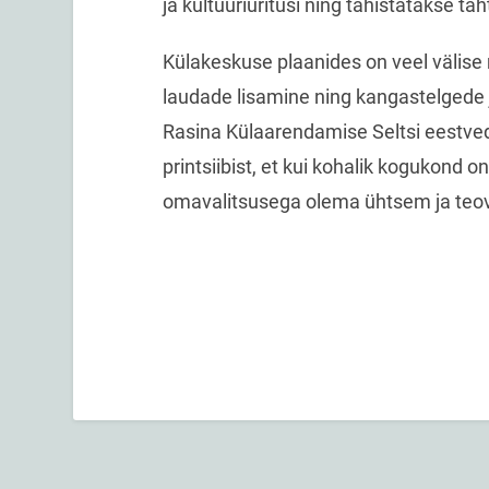
ja kultuuriüritusi ning tähistatakse täh
Külakeskuse plaanides on veel välise
laudade lisamine ning kangastelgede
Rasina Külaarendamise Seltsi eestve
printsiibist, et kui kohalik kogukond o
omavalitsusega olema ühtsem ja teo