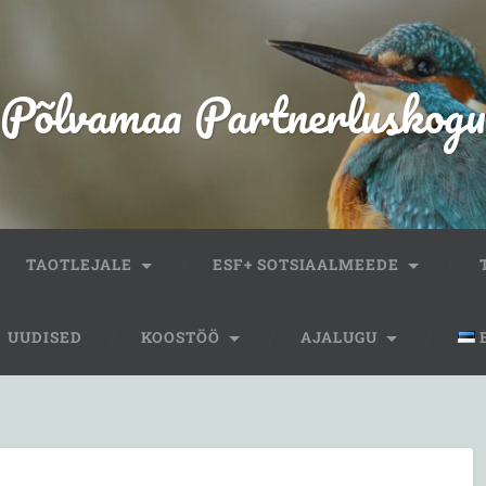
Põlvamaa Partnerluskogu
TAOTLEJALE
ESF+ SOTSIAALMEEDE
UUDISED
KOOSTÖÖ
AJALUGU