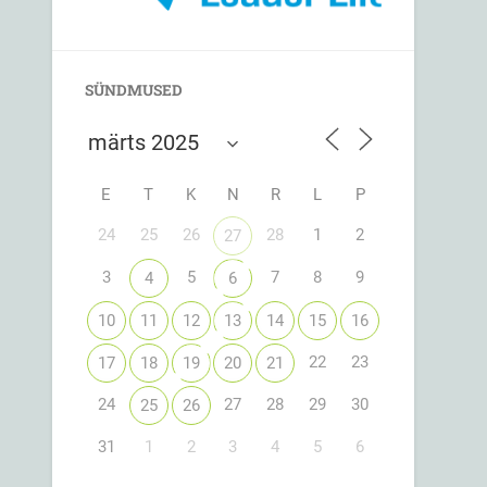
SÜNDMUSED
E
T
K
N
R
L
P
24
25
26
28
1
2
27
3
5
7
8
9
4
6
10
11
12
13
14
15
16
22
23
17
18
19
20
21
24
27
28
29
30
25
26
31
1
2
3
4
5
6