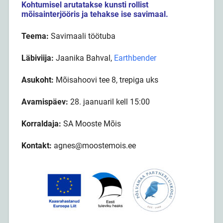
Kohtumisel arutatakse kunsti rollist
mõisainterjööris ja tehakse ise savimaal.
Teema:
Savimaali töötuba
Läbiviija:
Jaanika Bahval,
Earthbender
Asukoht:
Mõisahoovi tee 8, trepiga uks
Avamispäev:
28. jaanuaril kell 15:00
Korraldaja:
SA Mooste Mõis
Kontakt:
agnes@moostemois.ee