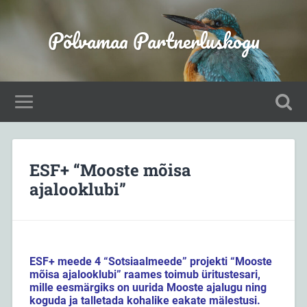
Põlvamaa Partnerluskogu
ESF+ “Mooste mõisa
ajalooklubi”
ESF+ meede 4 “Sotsiaalmeede” projekti “Mooste
mõisa ajalooklubi” raames toimub üritustesari,
mille eesmärgiks on uurida Mooste ajalugu ning
koguda ja talletada kohalike eakate mälestusi.