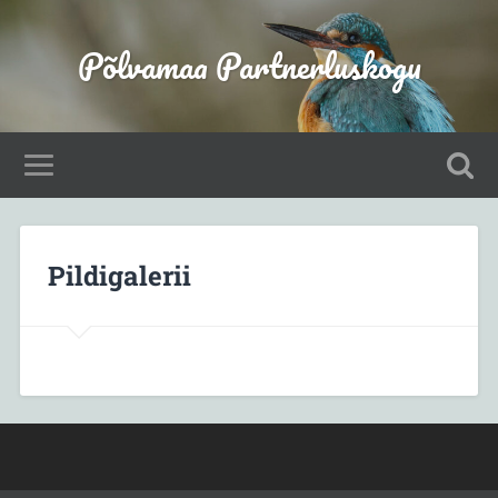
Põlvamaa Partnerluskogu
Pildigalerii